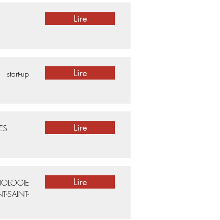
Lire
Lire
start-up
Lire
ES
Lire
NOLOGIE
-SAINT-