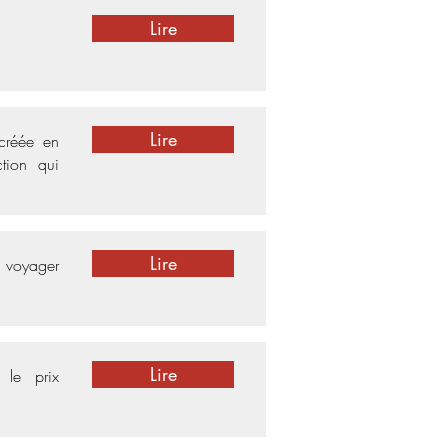
Lire
Lire
 créée en
tion qui
Lire
 voyager
Lire
 le prix