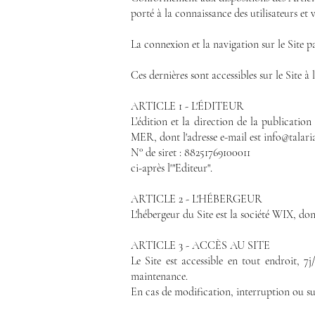
porté à la connaissance des utilisateurs et vi
La connexion et la navigation sur le Site pa
Ces dernières sont accessibles sur le Site à
ARTICLE 1 - L'ÉDITEUR
L’édition et la direction de la public
MER, dont l'adresse e-mail est info@talari
N° de siret : 88251769100011
ci-après l'"Editeur".
ARTICLE 2 - L'HÉBERGEUR
L'hébergeur du Site est la société WIX, don
ARTICLE 3 - ACCÈS AU SITE
Le Site est accessible en tout endroit, 
maintenance.
En cas de modification, interruption ou sus