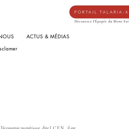
PORTAIL TALARIA-X
Découvrez l'Épopée du Mont Sai
 NOUS
ACTUS & MÉDIAS
sclamer
l’économie numérique, dite L.C.E.N., il est